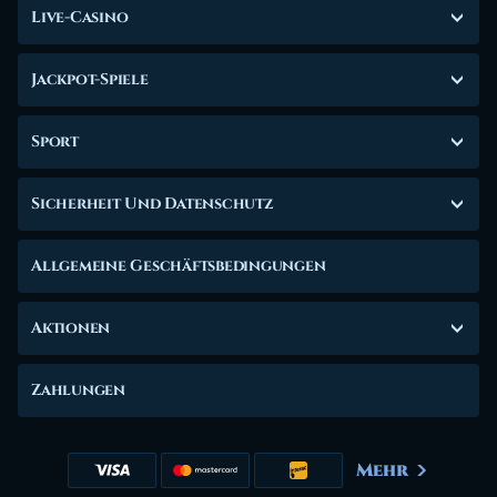
Live-Casino
Jackpot-Spiele
Sport
Sicherheit Und Datenschutz
Allgemeine Geschäftsbedingungen
Aktionen
Zahlungen
Mehr