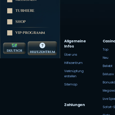
TURNIERE
SHOP
VIP-PROGRAMM
Allgemeine
Casin
Infos
Top
DEUTSCH
HILFEZENTRUM
Über uns
Neu
Hilfezentrum
Beliebt
Verknüpfung
Exklusiv
erstellen
Bonusk
Sitemap
Megaw
Live Spie
Zahlungen
Sofort-S