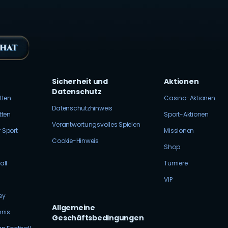
CHAT
Sicherheit und
Aktionen
Datenschutz
tten
Casino-Aktionen
Datenschutzhinweis
tten
Sport-Aktionen
Verantwortungsvolles Spielen
r Sport
Missionen
Cookie-Hinweis
Shop
all
Turniere
VIP
ey
Allgemeine
nnis
Geschäftsbedingungen