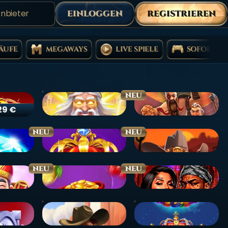
Anbieter
EINLOGGEN
REGISTRIEREN
ÄUFE
MEGAWAYS
LIVE SPIELE
SOFORT-SP
NEU
29 €
NEU
NEU
NEU
NEU