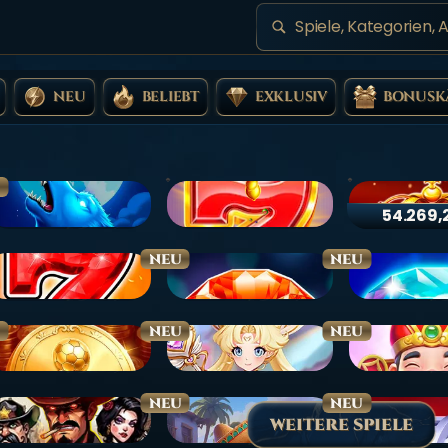
Spiele, Kategorien, 
NEU
BELIEBT
EXKLUSIV
BONUSK
U
54.269,
NEU
NEU
U
NEU
NEU
NEU
NEU
WEITERE SPIELE