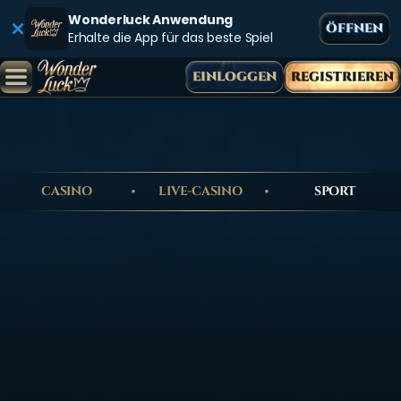
Wonderluck Anwendung
ÖFFNEN
Erhalte die App für das beste Spiel
EINLOGGEN
REGISTRIEREN
CASINO
LIVE-CASINO
SPORT